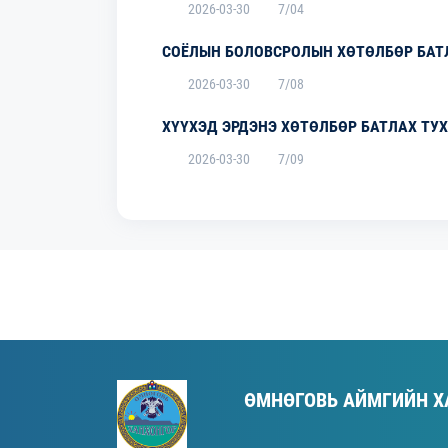
2026-03-30
7/04
СОЁЛЫН БОЛОВСРОЛЫН ХӨТӨЛБӨР БАТ
2026-03-30
7/08
ХҮҮХЭД ЭРДЭНЭ ХӨТӨЛБӨР БАТЛАХ ТУ
2026-03-30
7/09
ӨМНӨГОВЬ АЙМГИЙН Х