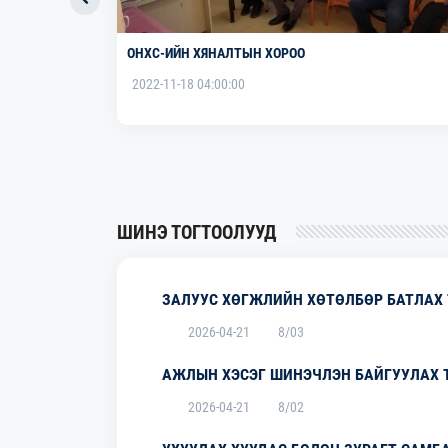
ОНХС-ИЙН ХЯНАЛТЫН ХОРОО
2022-11-18 04:00:00
ШИНЭ ТОГТООЛУУД
ЗАЛУУС ХӨГЖЛИЙН ХӨТӨЛБӨР БАТЛАХ
2026-04-21
8/03
АЖЛЫН ХЭСЭГ ШИНЭЧЛЭН БАЙГУУЛАХ 
2026-04-21
8/02