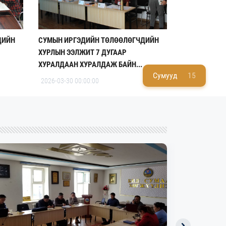
ДИЙН
СУМЫН ИРГЭДИЙН ТӨЛӨӨЛӨГЧДИЙН
ХУРЛЫН ЭЭЛЖИТ 7 ДУГААР
ХУРАЛДААН ХУРАЛДАЖ БАЙН...
Сумууд
15
2026-03-30 00:00:00