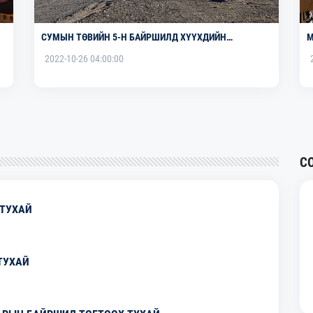
СУМЫН ТӨВИЙН 5-Н БАЙРШИЛД ХҮҮХДИЙН
М
АНХААРУУЛГА ЗАМЫН ТЭМДЭГ ХИЙЖ БАЙРШУУЛАВ.
2022-10-26 04:00:00
С
 ТУХАЙ
ТУХАЙ