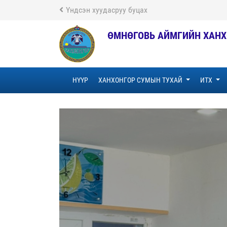
Үндсэн хуудасруу буцах
ӨМНӨГОВЬ АЙМГИЙН ХАНХ
НҮҮР
ХАНХОНГОР СУМЫН ТУХАЙ
ИТХ