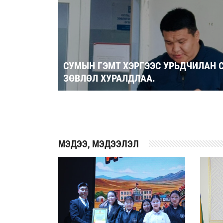
СУМЫН ГЭМТ ХЭРГЭЭС УРЬДЧИЛАН 
ЗӨВЛӨЛ ХУРАЛДЛАА.
2026-06-29
MЭДЭЭ, МЭДЭЭЛЭЛ