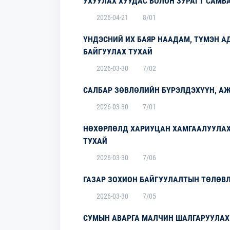
УХУУЛАХ ХУУДАС БОЛОН ЗУРАГТ САМБ
2026-04-21
8/01
ҮНДЭСНИЙ ИХ БАЯР НААДАМ, ТҮМЭН А
БАЙГУУЛАХ ТУХАЙ
2026-03-30
7/02
САЛБАР ЗӨВЛӨЛИЙН БҮРЭЛДЭХҮҮН, А
2026-03-30
7/01
НӨХӨРЛӨЛД ХАРИУЦАН ХАМГААЛУУЛАХ 
ТУХАЙ
2026-03-30
7/06
ГАЗАР ЗОХИОН БАЙГУУЛАЛТЫН ТӨЛӨВ
2026-03-30
7/05
СУМЫН АВАРГА МАЛЧИН ШАЛГАРУУЛАХ