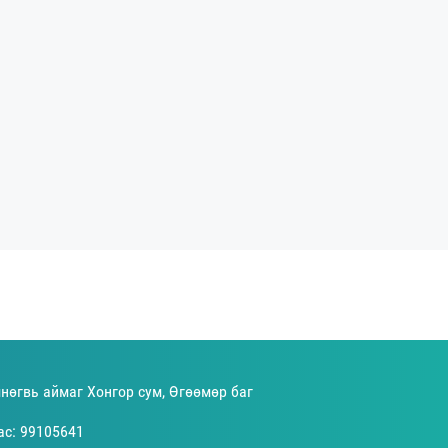
нөгвь аймаг Хонгор сум, Өгөөмөр баг
ас: 99105641