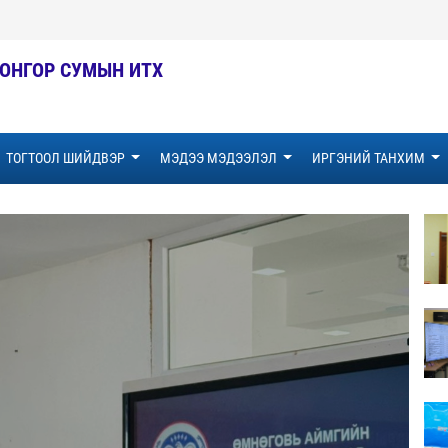
ОНГОР СУМЫН ИТХ
ТОГТООЛ ШИЙДВЭР
МЭДЭЭ МЭДЭЭЛЭЛ
ИРГЭНИЙ ТАНХИМ