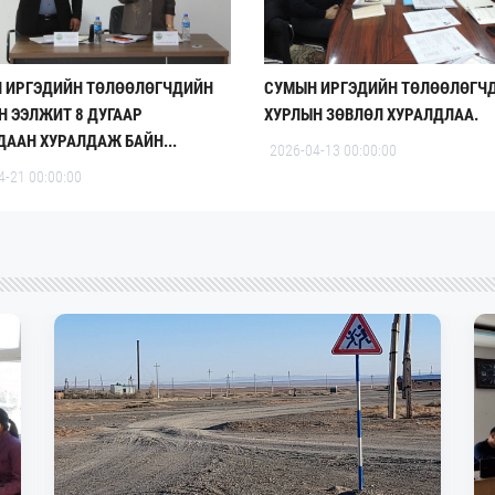
 ИРГЭДИЙН ТӨЛӨӨЛӨГЧДИЙН
СУМЫН ИРГЭДИЙН ТӨЛӨӨЛӨГЧ
Н ЭЭЛЖИТ 8 ДУГААР
ХУРЛЫН ЗӨВЛӨЛ ХУРАЛДЛАА.
ДААН ХУРАЛДАЖ БАЙН...
2026-04-13 00:00:00
4-21 00:00:00